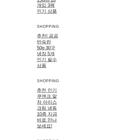
개입 3팩
인기 상품
SHOPPING
추천! 곰곰
반숙란
50g 30구
냉장 5개
인기 필수
상품
SHOPPING
추천 인기
쿠앤크 말
차 아이스
크림 냉동
10종 지금
바로 만나
보세요!