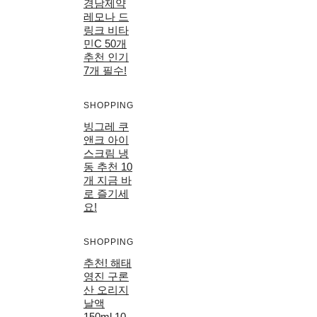
경남제약
레모나 드
링크 비타
민C 50개
추천 인기
7개 필수!
SHOPPING
빙그레 쿠
앤크 아이
스크림 냉
동 추천 10
개 지금 바
로 즐기세
요!
SHOPPING
추천! 해태
영진 구론
산 오리지
날액
150ml 10