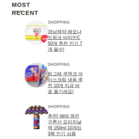
MOST
RECENT
SHOPPING
경남제약 레모나
드링크 비타민C
50개 추천 인기 7
개 필수!
SHOPPING
빙그레 쿠앤크 아
이스크림 냉동 추
천 10개 지금 바
로 즐기세요!
SHOPPING
추천! 해태 영진
구론산 오리지날
액 150ml 10개입
3팩 인기 상품