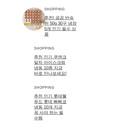
SHOPPING
추천! 곰곰 반숙
란 50g 30구 냉장
5개 인기 필수 상
품
SHOPPING
추천 인기 쿠앤크
말차 아이스크림
냉동 10종 지금
바로 만나보세요!
SHOPPING
추천 인기 롯데웰
푸드 롯데 빠삐코
냉동 10개 지금
꼭 사야 하는 필
수템