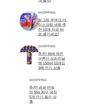
개 필수!
SHOPPING
빙그레 쿠앤크 아
이스크림 냉동 추
천 10개 지금 바
로 즐기세요!
SHOPPING
추천! 해태 영진
구론산 오리지날
액 150ml 10개입
3팩 인기 상품
SHOPPING
추천! 곰곰 반숙
란 50g 30구 냉장
5개 인기 필수 상
품