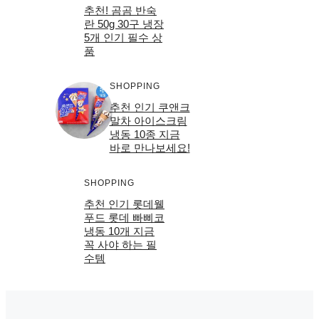
추천! 곰곰 반숙
란 50g 30구 냉장
5개 인기 필수 상
품
SHOPPING
추천 인기 쿠앤크
말차 아이스크림
냉동 10종 지금
바로 만나보세요!
SHOPPING
추천 인기 롯데웰
푸드 롯데 빠삐코
냉동 10개 지금
꼭 사야 하는 필
수템