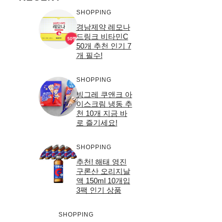
SHOPPING
경남제약 레모나
드링크 비타민C
50개 추천 인기 7
개 필수!
SHOPPING
빙그레 쿠앤크 아
이스크림 냉동 추
천 10개 지금 바
로 즐기세요!
SHOPPING
추천! 해태 영진
구론산 오리지날
액 150ml 10개입
3팩 인기 상품
SHOPPING